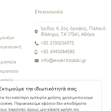
Επικοινωνία
Ίριδος 4, 2ος όροφος, Παλαιό
Φάληρο, T.K 17561, Αθήνα
 γονέων
+30. 2130236975
κογενειακή
+30. 6943084585
info@evakritzalaki.gr
εραπεία
εραπεία
ραπεία
Εκτιμούμε την ιδιωτικότητά σας
Για την καλύτερη εμπειρία χρήσης χρησιμοποιούμε
cookies. Παρακαλούμε εφόσον δεν αποδέχεστε
τους παρόντες όρους, μην κάνετε χρήση της